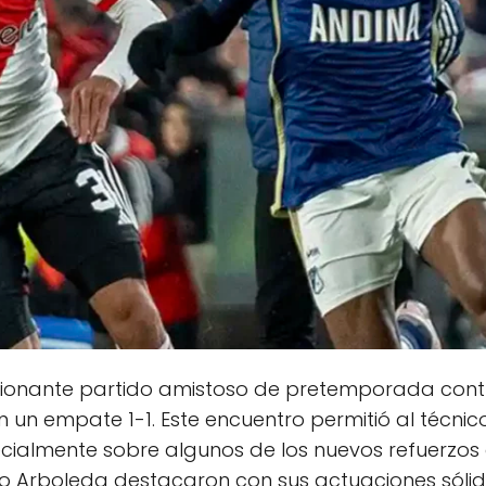
cionante partido amistoso de pretemporada contra
 un empate 1-1. Este encuentro permitió al técni
ecialmente sobre algunos de los nuevos refuerzos d
icio Arboleda destacaron con sus actuaciones sól