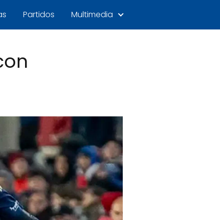
as
Partidos
Multimedia
con