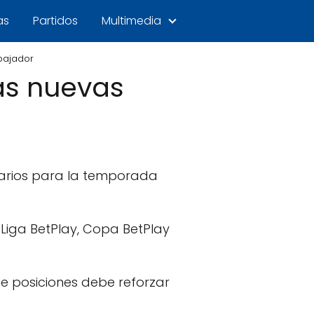
as
Partidos
Multimedia
bajador
las nuevas
narios para la temporada
Liga BetPlay, Copa BetPlay
ue posiciones debe reforzar