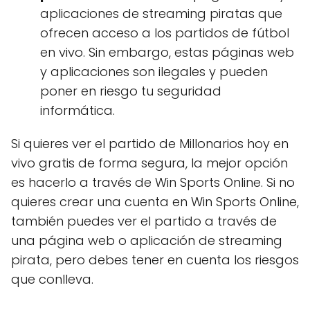
aplicaciones de streaming piratas que
ofrecen acceso a los partidos de fútbol
en vivo. Sin embargo, estas páginas web
y aplicaciones son ilegales y pueden
poner en riesgo tu seguridad
informática.
Si quieres ver el partido de Millonarios hoy en
vivo gratis de forma segura, la mejor opción
es hacerlo a través de Win Sports Online. Si no
quieres crear una cuenta en Win Sports Online,
también puedes ver el partido a través de
una página web o aplicación de streaming
pirata, pero debes tener en cuenta los riesgos
que conlleva.