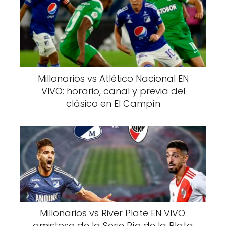
Millonarios vs Atlético Nacional EN
VIVO: horario, canal y previa del
clásico en El Campín
Millonarios vs River Plate EN VIVO:
amistoso de la Serie Río de la Plata