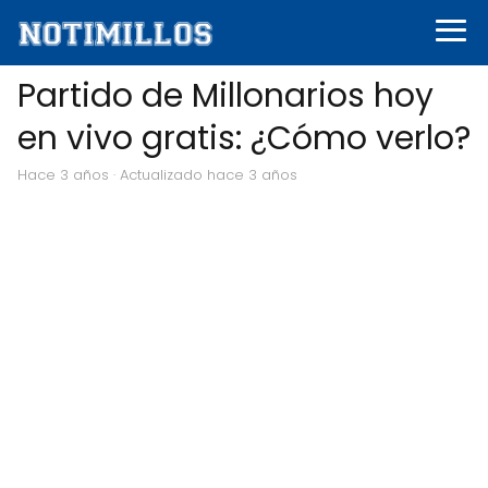
Partido de Millonarios hoy
en vivo gratis: ¿Cómo verlo?
hace 3 años
· Actualizado hace 3 años