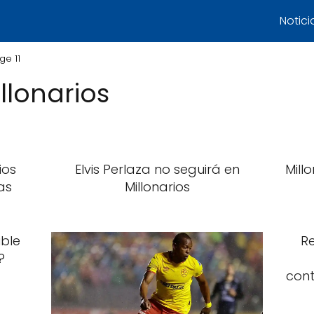
Notici
ge 11
llonarios
ios
Elvis Perlaza no seguirá en
Mill
as
Millonarios
ible
Re
?
cont