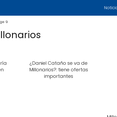
Notici
ge 9
llonarios
ría
¿Daniel Cataño se va de
en
Millonarios?: tiene ofertas
importantes
Mill