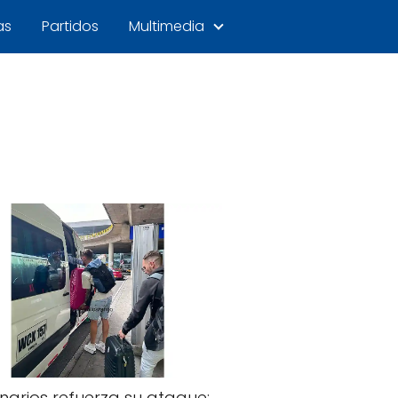
as
Partidos
Multimedia
onarios refuerza su ataque: